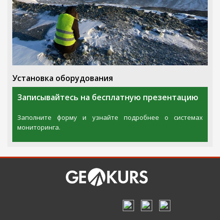
историю отношений с нашей компанией.
В б
Установка оборудования
Cтоимость:
-
тенге
Срок аренды:
3
дня
Записывайтесь на бесплатную презентацию
Заполните форму и узнайте подробнее о системах
мониторинга.