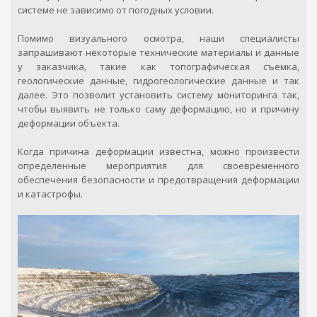
системе не зависимо от погодных условии.
1
2
Помимо визуального осмотра, наши специалисты
Уточнение деталей
Оформление
запрашивают некоторые технические материалы и данные
заказа
у заказчика, такие как топографическая съемка,
геологические данные, гидрогеологические данные и так
Доступные приборы
Документы необходимы для взятия
далее. Это позволит установить систему мониторинга так,
прибора в аренду
чтобы выявить не только саму деформацию, но и причину
Выберите доступный прибор
деформации объекта.
Юридическое лицо
может взять оборудование в аренду
Когда причина деформации известна, можно произвести
предоставив основные реквизиты (Справка о регистрации
Укажите срок аренды:
определенные мероприятия для своевременного
юридического лица, банковские реквизиты, копия
Ваше 
обеспечения безопасности и предотвращения деформации
свидетельства о постановке на учет в налоговом органе.)
и катастрофы.
компании для проверки и составления договора.
Физическое лицо или ИП
может взять оборудование
Ваш н
предоставив Удостоверение личности и для ИП - справка
(талон) о регистрации в Egov.kz, оставить в компании залог
- отдельно определенный для каждого типа оборудования
и комплекта. Взятие без залога возможно, если
физическое лицо или ИП имеет безупречную финансовую