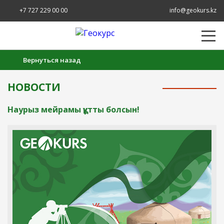
+7 727 229 00 00
info@geokurs.kz
Вернуться назад
НОВОСТИ
Наурыз мейрамы құтты болсын!
Создание заявки на аренду прибора:
1
2
Уточнение деталей
Оформление