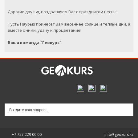
Дорогие друзья, поздравляем Вас с праздником весны!
В б
Пусть Наурыз принесет Вам весеннее солнце и теплые дни, а
Cтоимость:
-
тенге
вместе с ними, удачу и процветание!
Срок аренды:
3
дня
Ваша команда "Геокурс"
+7 727 229 00 00
info@geokurs.kz