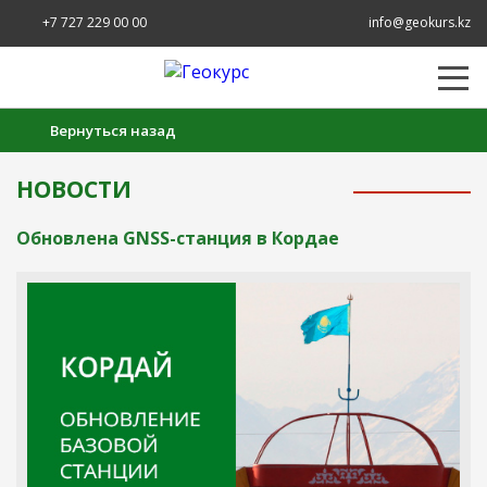
+7 727 229 00 00
info@geokurs.kz
Вернуться назад
НОВОСТИ
Обновлена GNSS-станция в Кордае
Создание заявки на аренду прибора:
1
2
Уточнение деталей
Оформление
заказа