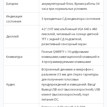
Батареи
аккумуляторный блок, Время работы 34
часа при нормальных условиях.
Индикация
3 трехцветных СД-индикатора состояния
состояния
4.2" (107 мм) альбомный VGA 640 x 480
пикселей, читаемый на солнце цветной
Дисплей
TFT с задней СД подсветкой,
резистивный сенсорный экран
Полная QWERTY с 10 цифровыми
Клавиатура
клавишами,навигационной клавишей и
4 программируемыми клавишами
Встроенный динамик и микрофон с
разъемом 3.5 мм для стерео гарнитуры
для получения голосовых
Аудио
предупреждений и извещений. Ввод/
Вывод USB хост (высокоскоростной), USB
клиент (высокоскоростной), порт
питания DC,