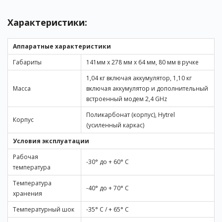
Создание заявки на аренду прибора:
Характеристики:
1
2
Документы необходимы для взятия
Аппаратные характеристики
Уточнение деталей
Оформление
прибора в аренду
Габариты
141мм х 278 мм х 64 мм, 80 мм в ручке
заказа
1,04 кг включая аккумулятор, 1,10 кг
Юридическое лицо
может взять оборудование в аренду
Масса
включая аккумулятор и дополнительный
предоставив основные реквизиты (Справка о регистрации
Доступные приборы
встроенный модем 2,4 GHz
юридического лица, банковские реквизиты, копия
свидетельства о постановке на учет в налоговом органе.)
Поликарбонат (корпус), Hytrel
Выберите доступный прибор
Корпус
компании для проверки и составления договора.
(усиленный каркас)
Условия эксплуатации
Физическое лицо или ИП
может взять оборудование
Укажите срок аренды:
предоставив Удостоверение личности и для ИП - справка
Рабочая
-30° до + 60° С
(талон) о регистрации в Egov.kz, оставить в компании залог
температура
- отдельно определенный для каждого типа оборудования
дня
и комплекта. Взятие без залога возможно, если
Температура
-40° до + 70° С
физическое лицо или ИП имеет безупречную финансовую
хранения
историю отношений с нашей компанией.
Cтоимость:
-
тенге
Температурный шок
-35° С / + 65° С
Срок аренды:
3
дня