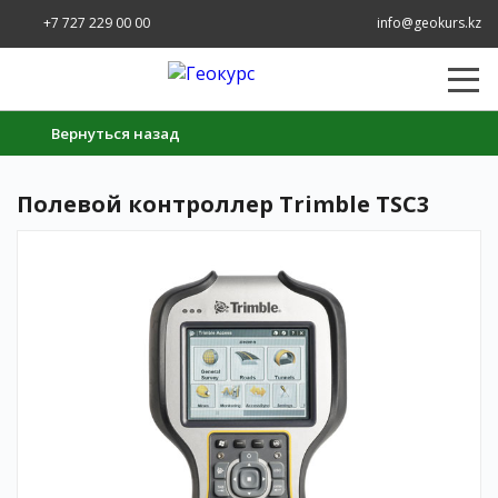
+7 727 229 00 00
info@geokurs.kz
Вернуться назад
Полевой контроллер Trimble TSC3