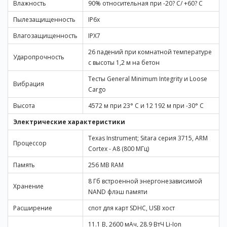
Влажность
90% относительная при -20? С/ +60? С
Пылезащищенность
IP6x
Взять в аренду
Влагозащищенность
IPX7
26 падений при комнатной температуре
Ударопрочность
с высоты 1,2 м на бетон
Тесты General Minimum Integrity и Loose
Вибрация
Cargo
Высота
4572 м при 23° С и 12 192 м при -30° С
Электрические характеристики
Texas Instrument; Sitara серия 3715, ARM
Процессор
Cortex - A8 (800 МГц)
Память
256 МВ RAM
8 Гб встроенной энергонезависимой
Хранение
NAND флэш памяти
Расширение
спот для карт SDHC, USB хост
11.1 В, 2600 мАч, 28.9 ВтЧ Li-Ion