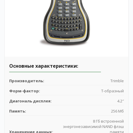
Основные характеристики:
Производитель:
Trimble
Форм-фактор:
Т-образный
Диагональ дисплея:
4.2″
Память:
256 Мб
8 Гб встроенной
энергонезависимой NAND флэш
Храненение данных:
памяти