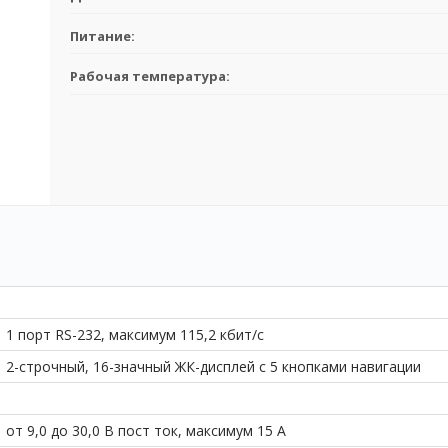
Питание:
Рабочая температура:
Создание заявки на аренду прибора
1
2
1 порт RS-232, максимум 115,2 кбит/с
2-строчный, 16-значный ЖК-дисплей с 5 кнопками навигации
Уточнение деталей
Оформление
заказа
от 9,0 до 30,0 В пост ток, максимум 15 А