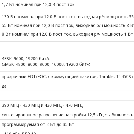
Доступные приборы
1,7 Вт номинал при 12,0 В пост ток
130 Вт номинал при 12,0 В пост ток, выходная р/ч мощность 35
Выберите доступный прибор
55 Вт номинал при 12,0 В пост ток, выходная р/ч мощность 8 В
8 Вт номинал при 12,0 В пост ток, выходная р/ч мощность 1 Вт
Укажите срок аренды:
дня
4FSK: 9600, 19200 бит/с
GMSK: 4800, 8000, 9600, 16000, 19200 бит/с
тоимость (без НДС):
-
тенг
прозрачный EOT/EOC, с коммутацией пакетов, Trimble, TT450S 
рок аренды:
3
дн
да
Взять в аренду
390 МГц - 430 МГц и 430 МГц - 470 МГц
синтезированное разрешение настройки 12,5 кГц стабильность
программируемая от 2 Вт до 35 Вт
–110 дБм BER 10