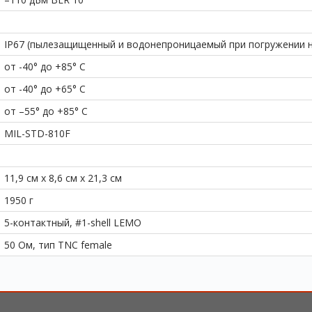
IP67 (пылезащищенный и водонепроницаемый при погружении на
от -40° до +85° C
от -40° до +65° C
от –55° до +85° C
MIL-STD-810F
11,9 см x 8,6 см x 21,3 см
1950 г
5-контактный, #1-shell LEMO
50 Ом, тип TNC female