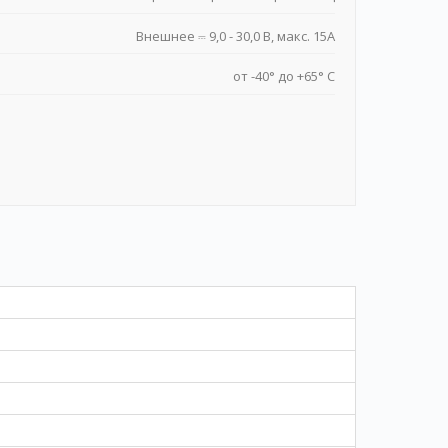
Внешнее ⎓ 9,0 - 30,0 В, макс. 15А
от -40° до +65° C
: