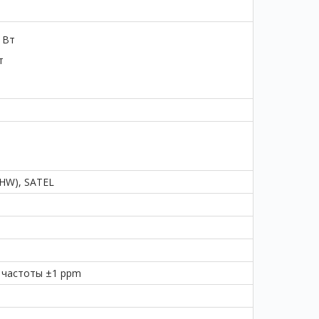
 Вт
т
е
(HW), SATEL
я
 частоты ±1 ppm