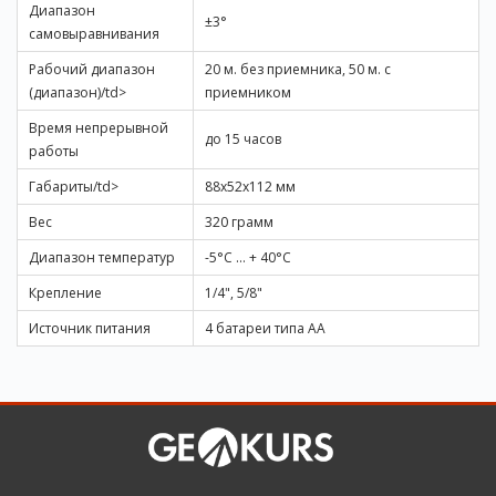
Диапазон
±3°
самовыравнивания
Рабочий диапазон
20 м. без приемника, 50 м. с
(диапазон)/td>
приемником
Время непрерывной
до 15 часов
работы
Габариты/td>
88x52x112 мм
Вес
320 грамм
Диапазон температур
-5°C ... + 40°C
Крепление
1/4", 5/8"
Источник питания
4 батареи типа АА