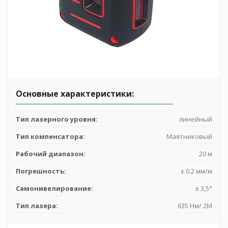
Основные характеристики:
Тип лазерного уровня:
линейный
Тип компенсатора:
Маятниковый
Создание заявки на аренду прибора:
Рабочий диапазон:
20 м
Погрешность:
± 0.2 мм/м
1
2
Самонивелирование:
± 3,5°
Документы необходимы для взятия
Уточнение деталей
Оформление
прибора в аренду
Тип лазера:
635 Нм/ 2М
заказа
Юридическое лицо
может взять оборудование в аренду