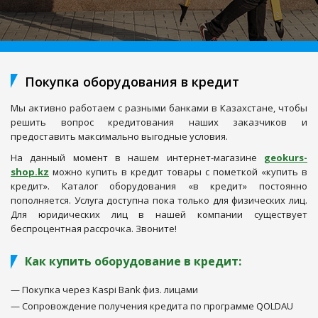
Покупка оборудования в кредит
Мы активно работаем с разными банками в Казахстане, чтобы
Создание заявки на аренду прибора:
решить вопрос кредитования наших заказчиков и
предоставить максимально выгодные условия.
1
2
На данный момент в нашем интернет-магазине
geokurs-
shop.kz
можно купить в кредит товары с пометкой «купить в
Уточнение деталей
Оформление
кредит». Каталог оборудования «в кредит» постоянно
заказа
пополняется. Услуга доступна пока только для физических лиц.
Для юридических лиц в нашей компании существует
беспроцентная рассрочка. Звоните!
Доступные приборы
Документы необходимы для взятия
прибора в аренду
Выберите доступный прибор
Как купить оборудование в кредит:
Юридическое лицо
может взять оборудование в аренду
— Покупка через Kaspi Bank физ. лицами
предоставив основные реквизиты (Справка о регистрации
Укажите срок аренды:
— Сопровождение получения кредита по программе QOLDAU
юридического лица, банковские реквизиты, копия
Ваше 